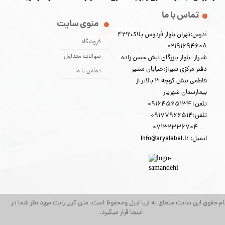
تماس با ما
منوی سایت
آدرس:تهران بلوار فردوس پلاک432
فروشگاه
02191694608
سوالات متداول
شیراز- بلوار بازرگان نبش حسن زاده
دفتر مرکزی شیراز:خیابان مشیر
تماس با ما
فاطمی نبش کوچه 3 بالاتر از
بیمارستان شهریار
تلفن: 09164565134
تلفن:09177966514
07132336704
ایمیل: Info@aryalabel.ir
م حقوق این سایت متعلق به آریا لیبل ومحفوظ است. متن کپی رایت مورد نظر شما در
اینجا قرار میگیرد.