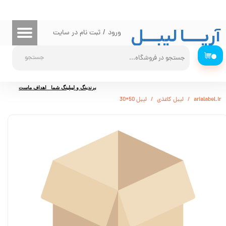
حساب کاربری من
آریـــــا لیبــــل
ورود
/
ثبت نام در سایت
تغییر گذر واژه
۰
جستجو
سفارشات
خروج از حساب کاربری
برندینگ و لیبلینگ شما اهداف ماست
arialabel.ir
لیبل کاغذی
لیبل 50*30