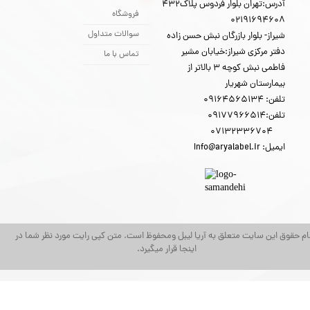
آدرس:تهران بلوار فردوس پلاک432
فروشگاه
02191694608
سوالات متداول
شیراز- بلوار بازرگان نبش حسن زاده
دفتر مرکزی شیراز:خیابان مشیر
تماس با ما
فاطمی نبش کوچه 3 بالاتر از
بیمارستان شهریار
تلفن: 09164565134
تلفن:09177966514
07132336704
ایمیل: Info@aryalabel.ir
م حقوق این سایت متعلق به آریا لیبل ومحفوظ است. متن کپی رایت مورد نظر شما در
اینجا قرار میگیرد.