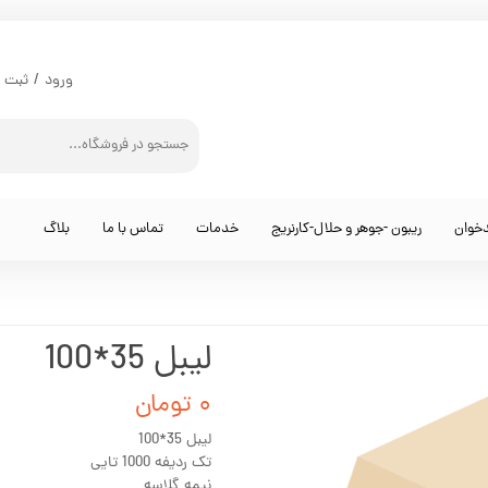
ورود
/
ثبت ن
حساب کارب
تغییر گذر و
سفارشات
دخوان
ریبون -جوهر و حلال-کارنریج
خدمات
تماس با ما
بلاگ
خروج از حس
لیبل 35*100
۰ تومان
لیبل 35*100
تک ردیفه 1000 تایی
نیمه گلاسه