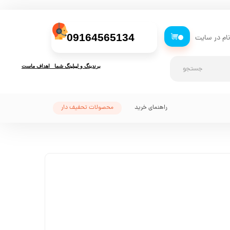
09164565134
ام در سایت
۰
ری من
برندینگ و لیبلینگ شما اهداف ماست
جستجو
اژه
راهنمای خرید
محصولات تحفیف دار
اب کاربری